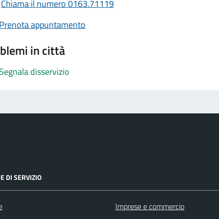
Chiama il numero 0163.71119
Prenota appuntamento
blemi in città
Segnala disservizio
E DI SERVIZIO
e
Imprese e commercio