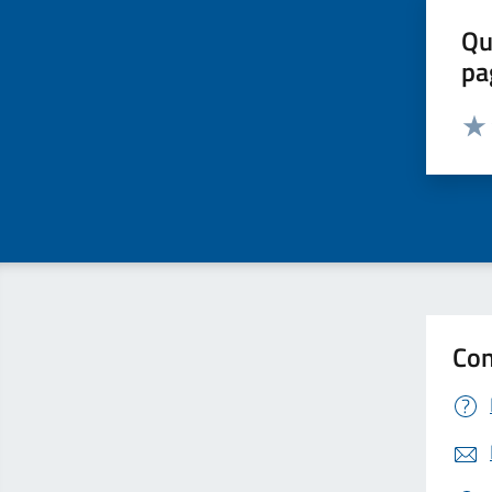
Qu
pa
Valut
Valu
Con