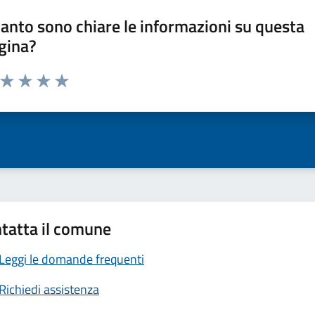
anto sono chiare le informazioni su questa
gina?
a da 1 a 5 stelle la pagina
ta 1 stelle su 5
Valuta 2 stelle su 5
Valuta 3 stelle su 5
Valuta 4 stelle su 5
Valuta 5 stelle su 5
tatta il comune
Leggi le domande frequenti
Richiedi assistenza