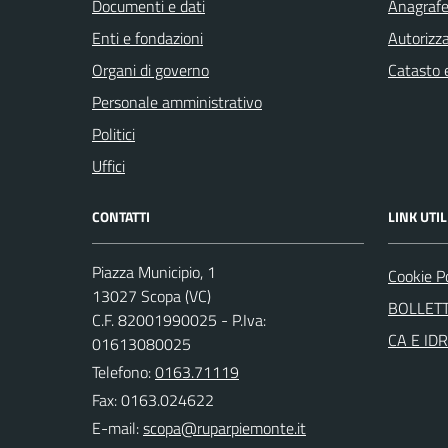
Documenti e dati
Anagrafe 
Enti e fondazioni
Autorizza
Organi di governo
Catasto e
Personale amministrativo
Politici
Uffici
CONTATTI
LINK UTIL
Piazza Municipio, 1
Cookie P
13027 Scopa (VC)
BOLLETT
C.F. 82001990025 - P.Iva:
CA E ID
01613080025
Telefono:
0163.71119
Fax: 0163.024622
E-mail: