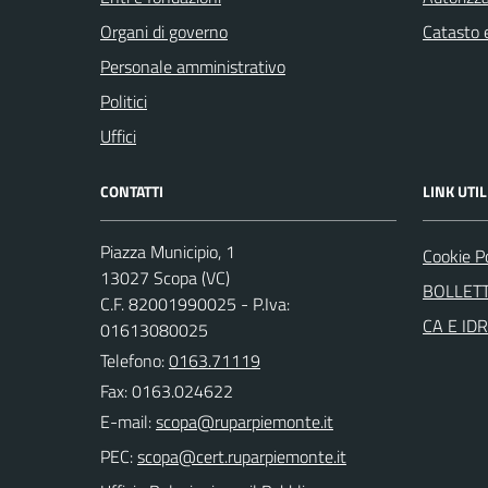
Organi di governo
Catasto e
Personale amministrativo
Politici
Uffici
CONTATTI
LINK UTIL
Piazza Municipio, 1
Cookie P
13027 Scopa (VC)
BOLLETT
C.F. 82001990025 - P.Iva:
CA E ID
01613080025
Telefono:
0163.71119
Fax: 0163.024622
E-mail:
PEC: