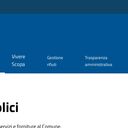
Vivere
Gestione
Trasparenza
Scopa
rifiuti
amministrativa
lici
 servizi e forniture al Comune.