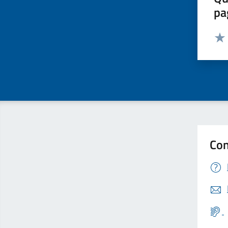
pa
Valut
Valu
Con