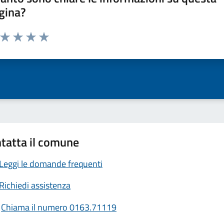
gina?
a da 1 a 5 stelle la pagina
ta 1 stelle su 5
Valuta 2 stelle su 5
Valuta 3 stelle su 5
Valuta 4 stelle su 5
Valuta 5 stelle su 5
tatta il comune
Leggi le domande frequenti
Richiedi assistenza
Chiama il numero 0163.71119