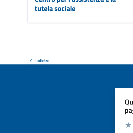
tutela sociale
Indietro
Qu
pa
Valut
Valu