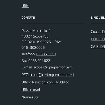
Uffici
CONTATTI
LINK UTIL
Piazza Municipio, 1
Cookie P
13027 Scopa (VC)
BOLLETT
C.F. 82001990025 - P.Iva:
CA E ID
01613080025
Telefono:
0163.71119
Fax: 0163.024622
E-mail:
PEC:
Ufficio Relazioni con il Pubblico
Uffici e orari
Numeri utili