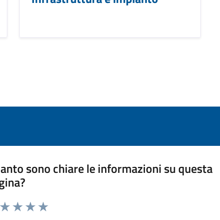
anto sono chiare le informazioni su questa
gina?
a da 1 a 5 stelle la pagina
ta 1 stelle su 5
Valuta 2 stelle su 5
Valuta 3 stelle su 5
Valuta 4 stelle su 5
Valuta 5 stelle su 5