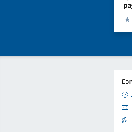
pa
Valut
Valu
Con