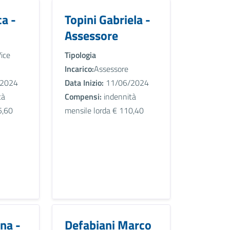
ca -
Topini Gabriela -
Assessore
ice
Tipologia
Incarico:
Assessore
2024
Data Inizio:
11/06/2024
tà
Compensi:
indennità
5,60
mensile lorda € 110,40
na -
Defabiani Marco