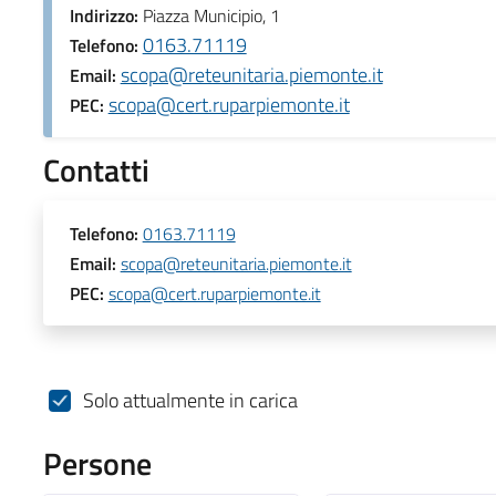
Indirizzo:
Piazza Municipio, 1
0163.71119
Telefono:
scopa@reteunitaria.piemonte.it
Email:
scopa@cert.ruparpiemonte.it
PEC:
Contatti
Telefono:
0163.71119
Email:
scopa@reteunitaria.piemonte.it
PEC:
scopa@cert.ruparpiemonte.it
Solo attualmente in carica
Persone