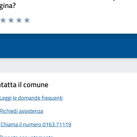
gina?
a da 1 a 5 stelle la pagina
ta 1 stelle su 5
Valuta 2 stelle su 5
Valuta 3 stelle su 5
Valuta 4 stelle su 5
Valuta 5 stelle su 5
tatta il comune
Leggi le domande frequenti
Richiedi assistenza
Chiama il numero 0163.71119