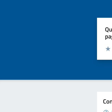
Qu
pa
Valut
Valu
Con