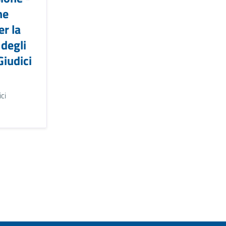
ne
r la
degli
Giudici
ci