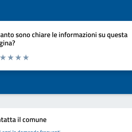
anto sono chiare le informazioni su questa
gina?
a da 1 a 5 stelle la pagina
ta 1 stelle su 5
Valuta 2 stelle su 5
Valuta 3 stelle su 5
Valuta 4 stelle su 5
Valuta 5 stelle su 5
tatta il comune