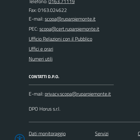
Telefono:
0163.71119
Fax: 0163.024622
E-mail:
PEC:
Ufficio Relazioni con il Pubblico
Uffici e orari
Numeri utili
CONTATTI D.P.O.
E-mail:
DPO Horus s.r.l.
Dati monitoraggio
Servizi
C