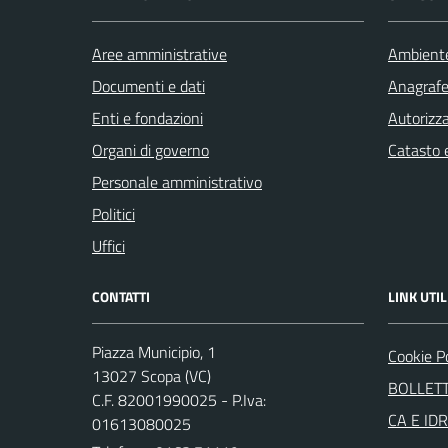
Aree amministrative
Ambient
Documenti e dati
Anagrafe 
Enti e fondazioni
Autorizza
Organi di governo
Catasto e
Personale amministrativo
Politici
Uffici
CONTATTI
LINK UTIL
Piazza Municipio, 1
Cookie P
13027 Scopa (VC)
BOLLETT
C.F. 82001990025 - P.Iva:
CA E ID
01613080025