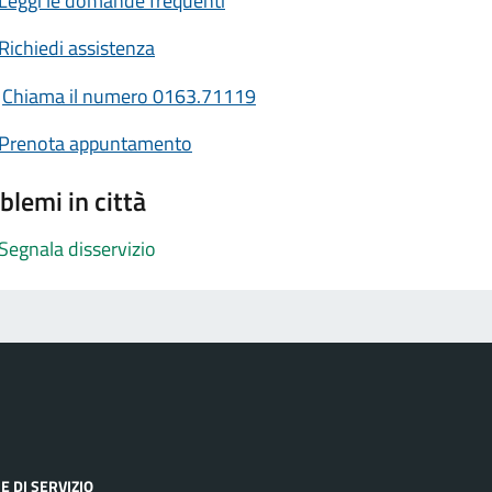
Leggi le domande frequenti
Richiedi assistenza
Chiama il numero 0163.71119
Prenota appuntamento
blemi in città
Segnala disservizio
E DI SERVIZIO