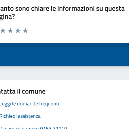
anto sono chiare le informazioni su questa
gina?
a da 1 a 5 stelle la pagina
ta 1 stelle su 5
Valuta 2 stelle su 5
Valuta 3 stelle su 5
Valuta 4 stelle su 5
Valuta 5 stelle su 5
tatta il comune
Leggi le domande frequenti
Richiedi assistenza
Chiama il numero 0163.71119