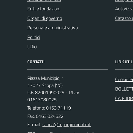
Enti e fondazioni
Autorizza
Organi di governo
Catasto e
Personale amministrativo
Politici
Uffici
CONTATTI
LINK UTIL
Piazza Municipio, 1
Cookie P
13027 Scopa (VC)
BOLLETT
C.F. 82001990025 - P.Iva:
CA E ID
01613080025
Telefono:
0163.71119
Fax: 0163.024622
E-mail: