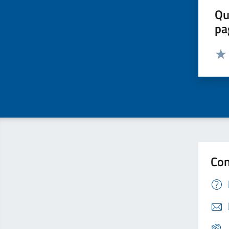
Qu
pa
Valut
Valu
Con