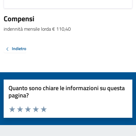
Compensi
indennità mensile lorda € 110,40
Indietro
Quanto sono chiare le informazioni su questa
pagina?
Valuta da 1 a 5 stelle la pagina
Valuta 1 stelle su 5
Valuta 2 stelle su 5
Valuta 3 stelle su 5
Valuta 4 stelle su 5
Valuta 5 stelle su 5